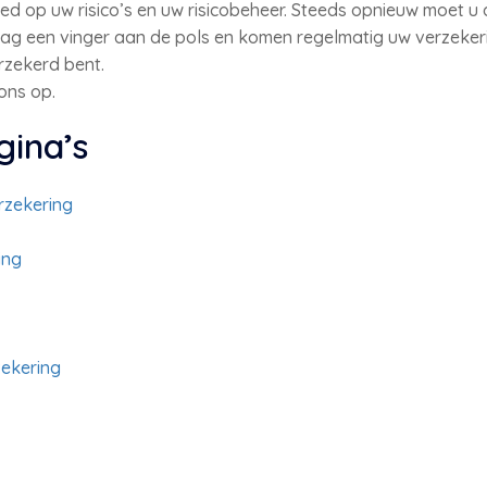
vloed op uw risico’s en uw risicobeheer. Steeds opnieuw moe
graag een vinger aan de pols en komen regelmatig uw verzek
rzekerd bent.
ons op.
gina’s
rzekering
ing
zekering