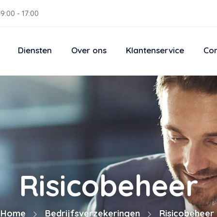
9:00 - 17:00
Diensten
Over ons
Klantenservice
Con
Risicobeheer
Home
Bedrijfsverzekeringen
Risicobeheer