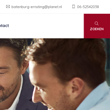
batenburg-ernsting@planet.nl
06-52542038
tact
ZOEKEN