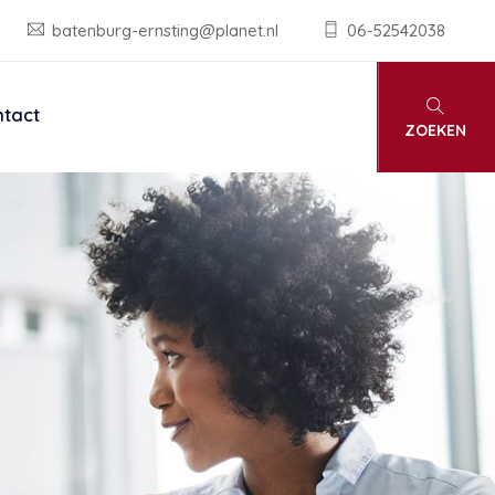
batenburg-ernsting@planet.nl
06-52542038
tact
ZOEKEN