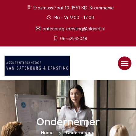
Erasmusstraat 10, 1561 KD, Krommenie
Ma - Vr 9:00 - 17:00
batenburg-ernsting@planet.nl
06-52542038
Toggle
navigat
Ondernemer
Home
Ondernemer