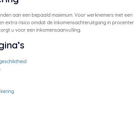
bonden aan een bepaald maximum. Voor werknemers met een h
 extra risico omdat de inkomensachteruitgang in procenten 
zorgt u voor een inkomensaanvulling.
gina’s
geschiktheid
s
ekering