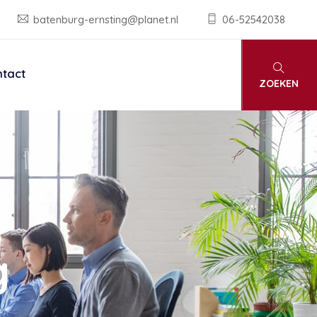
batenburg-ernsting@planet.nl
06-52542038
tact
ZOEKEN
g