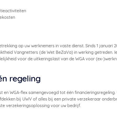
ieactiviteiten
iekosten
etrekking op uw werknemers in vaste dienst. Sinds 1 januari 
iktheid Vangnetters (de Wet BeZaVa) in werking getreden. 
elijkheid voor de uitkeringslast van de WGA voor (ex-)werkne
én regeling
ast en WGA-flex samengevoegd tot één financieringsregeling.
– afdekken bij UWV of alles bij een private verzekeraar onde
ste verzekeringsoplossing voor uw bedrijf.