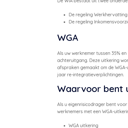
De WIA bestaat uit twee onderde
De regeling Werkhervatting 
De regeling Inkomensvoorzie
WGA
Als uw werknemer tussen 35% en 80
achteruitgang. Deze uitkering wor
afspraken gemaakt om de WGA-uit
jaar re-integratieverplichtingen.
Waarvoor bent u
Als u eigenrisicodrager bent voor
werknemers met een WGA-uitkerin
WGA uitkering